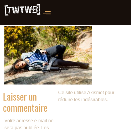
Laisser un
Ce site utilise Akismet pour
réduire les indésirables.
En
commentaire
savoir plus sur la façon dont les
données de vos commentaires
Votre adresse e-mail ne
sont traitées
.
sera pas publiée.
Les