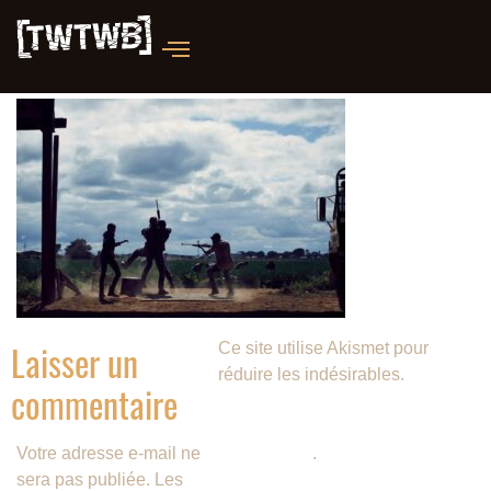
Laisser un
Ce site utilise Akismet pour
réduire les indésirables.
En
commentaire
savoir plus sur la façon dont les
données de vos commentaires
Votre adresse e-mail ne
sont traitées
.
sera pas publiée.
Les