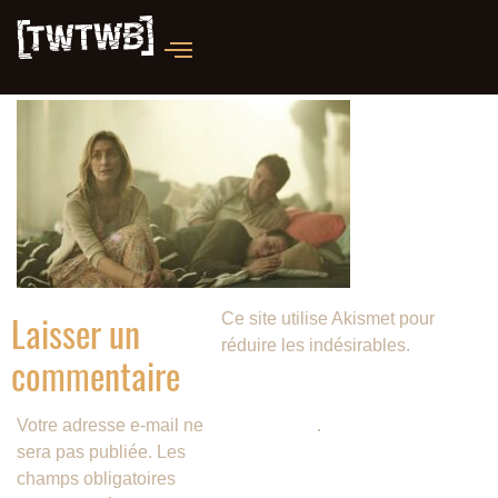
Laisser un
Ce site utilise Akismet pour
réduire les indésirables.
En
commentaire
savoir plus sur la façon dont les
données de vos commentaires
Votre adresse e-mail ne
sont traitées
.
sera pas publiée.
Les
champs obligatoires