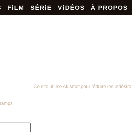
S
FiLM
SÉRiE
ViDÉOS
À PROPOS
Ce site utilise Akismet pour réduire les indésir
données de vos commentaires sont traitées
.
hamps