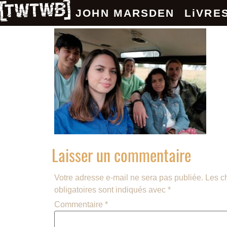
JOHN MARSDEN
LiVRE
Laisser un commentaire
Votre adresse e-mail ne sera pas publiée.
Les c
obligatoires sont indiqués avec
*
Commentaire
*