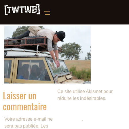
Laisser un
Ce site utilise Akismet pour
réduire les indésirables.
En
commentaire
savoir plus sur la façon dont les
données de vos commentaires
Votre adresse e-mail ne
sont traitées
.
sera pas publiée.
Les