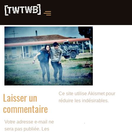
Laisser un
Ce site utilise Akismet pour
réduire les indésirables.
En
commentaire
savoir plus sur la façon dont les
données de vos commentaires
Votre adresse e-mail ne
sont traitées
.
sera pas publiée.
Les