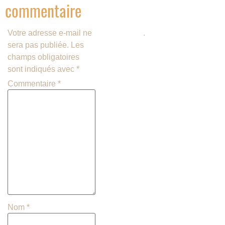
commentaire
savoir plus sur la façon dont les
données de vos commentaires
Votre adresse e-mail ne
sont traitées
.
sera pas publiée.
Les
champs obligatoires
sont indiqués avec
*
Commentaire
*
Nom
*