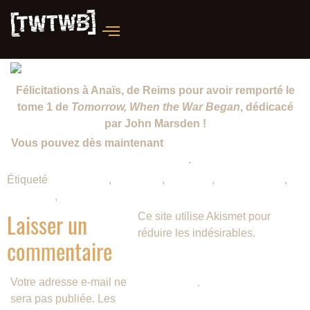
Félicitations à Anaïs, de Reims pour avoir remporté le
tome 1 de
Tomorrow, When the War Began
, dédicacé
par John Marsden !
Vous pouvez dès maintenant
découvrir sa contribution
sur notre site
.
Étiqueté
Black Moon
,
Concours
,
Hachette
,
john marsden
,
Tomorrow
,
When the War Began
Laisser un
Ce site utilise Akismet pour
réduire les indésirables.
En
commentaire
savoir plus sur la façon dont les
données de vos commentaires
Votre adresse e-mail ne
sont traitées
.
sera pas publiée.
Les