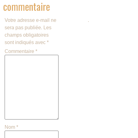
commentaire
savoir plus sur la façon dont les
données de vos commentaires
Votre adresse e-mail ne
sont traitées
.
sera pas publiée.
Les
champs obligatoires
sont indiqués avec
*
Commentaire
*
Nom
*