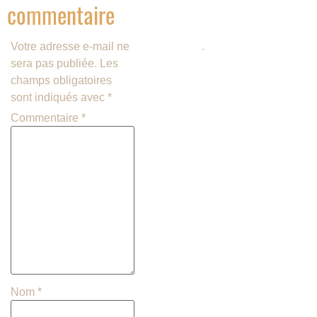
commentaire
savoir plus sur la façon dont les
données de vos commentaires
Votre adresse e-mail ne
sont traitées
.
sera pas publiée.
Les
champs obligatoires
sont indiqués avec
*
Commentaire
*
Nom
*