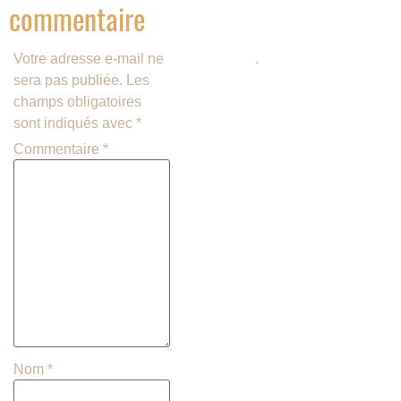
commentaire
savoir plus sur la façon dont les
données de vos commentaires
Votre adresse e-mail ne
sont traitées
.
sera pas publiée.
Les
champs obligatoires
sont indiqués avec
*
Commentaire
*
Nom
*