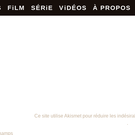
S
FiLM
SÉRiE
ViDÉOS
À PROPOS
Ce site utilise Akismet pour réduire les indésir
données de vos commentaires sont traitées
.
hamps