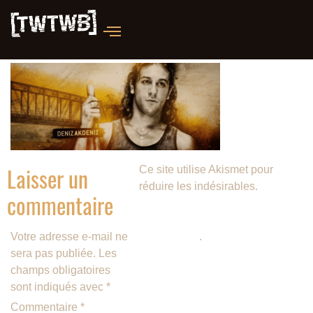
Laisser un
Ce site utilise Akismet pour
réduire les indésirables.
En
commentaire
savoir plus sur la façon dont les
données de vos commentaires
Votre adresse e-mail ne
sont traitées
.
sera pas publiée.
Les
champs obligatoires
sont indiqués avec
*
Commentaire
*