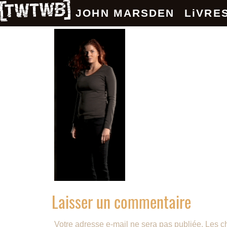
JOHN MARSDEN
LiVRE
Laisser un commentaire
Votre adresse e-mail ne sera pas publiée.
Les c