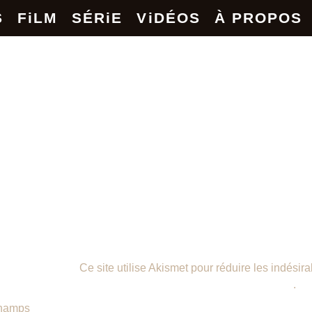
S
FiLM
SÉRiE
ViDÉOS
À PROPOS
Ce site utilise Akismet pour réduire les indésir
données de vos commentaires sont traitées
.
hamps