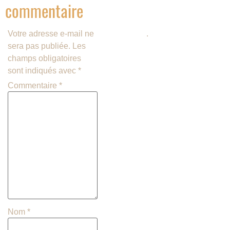
commentaire
savoir plus sur la façon dont les
données de vos commentaires
Votre adresse e-mail ne
sont traitées
.
sera pas publiée.
Les
champs obligatoires
sont indiqués avec
*
Commentaire
*
Nom
*