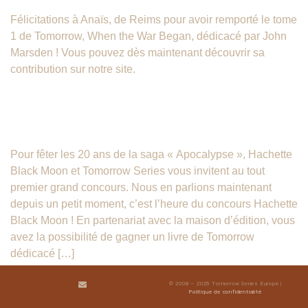
Félicitations à Anaïs, de Reims pour avoir remporté le tome
1 de Tomorrow, When the War Began, dédicacé par John
Marsden ! Vous pouvez dès maintenant découvrir sa
contribution sur notre site.
Grand Concours Hachette
BlackMoon
Pour fêter les 20 ans de la saga « Apocalypse », Hachette
Black Moon et Tomorrow Series vous invitent au tout
premier grand concours. Nous en parlions maintenant
depuis un petit moment, c’est l’heure du concours Hachette
Black Moon ! En partenariat avec la maison d’édition, vous
avez la possibilité de gagner un livre de Tomorrow
dédicacé […]
© 2008 – 2025 Tomorrow Series Europe |
Politique de confidentialité