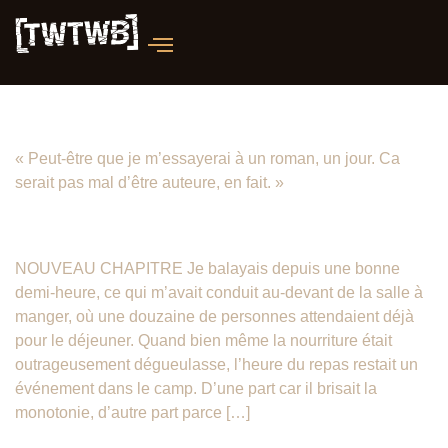
BIENTÔT : Une aube nouvelle
« Peut-être que je m’essayerai à un roman, un jour. Ca
serait pas mal d’être auteure, en fait. »
UNE AUBE NOUVELLE – Chapitre 13
NOUVEAU CHAPITRE Je balayais depuis une bonne
demi-heure, ce qui m’avait conduit au-devant de la salle à
manger, où une douzaine de personnes attendaient déjà
pour le déjeuner. Quand bien même la nourriture était
outrageusement dégueulasse, l’heure du repas restait un
événement dans le camp. D’une part car il brisait la
monotonie, d’autre part parce […]