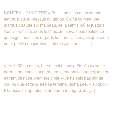
UNE AUBE NOUVELLE – Chapitre 12
NOUVEAU CHAPITRE « Puis il posa sa main sur ma
jambe, juste au-dessus du genou. Ce fut comme une
marque chaude sur ma peau. Je la sentis brûler jusqu’à
l’os. Je restai là, sous le choc. Je n’avais pas réalisé ce
que signifiaient ses regards louches. Je croyais que seule
notre petite conspiration l’intéressait, que s’il […]
Une Aube Nouvelle – Chapitre 6
Vers 1h30 du matin, Lee et moi étions prêts. Assis sur le
perron, on montait la garde en attendant les autres, tout en
parlant de notre première cible. – Je ne suis pas sûr de
vouloir que cette guerre se termine, lâcha Lee. – Tu quoi ?
Il haussa les épaules et détourna le regard. Je […]
Résultat de notre concours
Tomorrow, When the War Began !