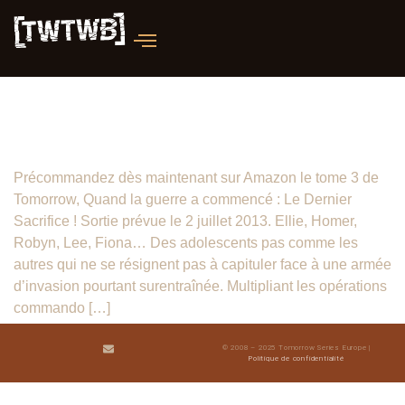
Tome 3 : Le Dernier Sacrifice, sortie
le 2 Juillet 2013
Précommandez dès maintenant sur Amazon le tome 3 de
Tomorrow, Quand la guerre a commencé : Le Dernier
Sacrifice ! Sortie prévue le 2 juillet 2013. Ellie, Homer,
Robyn, Lee, Fiona… Des adolescents pas comme les
autres qui ne se résignent pas à capituler face à une armée
d’invasion pourtant surentraînée. Multipliant les opérations
commando […]
© 2008 – 2025 Tomorrow Series Europe |
Politique de confidentialité