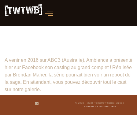
Tomorrow, When the War Began : la
série
A venir en 2016 sur ABC3 (Australie), Ambience a présenté
hier sur Facebook son casting au grand complet ! Réalisée
par Brendan Maher, la série pourrait bien voir un reboot de
la saga. En attendant, vous pouvez découvrir tout le cast
sur notre galerie.
© 2008 – 2025 Tomorrow Series Europe |
Politique de confidentialité