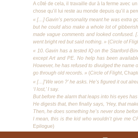
A côté de cela, il travaille dur à la ferme avec un
chose qu’il lui reste au monde depuis qu’il a per
« […] Gavin’s personality meant he was extra g
but he could also make a whole lot of gibberish
made vague comments and looked confused. […] Du
went bright red but said nothing. »
(
Circle of Flig
« 10. Gavin has a tested IQ on the Stanford-Bine
except Art and PE. No help has been available f
However, he has refused to divulged the name of
go through old records. »
(
Circle of Flight
, Chapt
« […]’We won ?’ he asks. He’s figured it out alre
‘I lost,’ I say.
But before the alarm that leaps into his eyes has 
He digests that, then finally says, ‘Hey, that mak
Then, he does something he’s never done before
I mean, this is the kid who wouldn’t give me C
Epilogue)