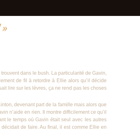
 »
trouvent dans le bush. La particularité de Gavin,
ment de fil à retordre à Ellie alors qu’il décide
sait lire sur les lèvres, ça ne rend pas les choses
 Linton, devenant part de la famille mais alors que
 n’aide en rien. Il montre difficilement ce qu’il
dant le temps où Gavin était seul avec les autres
 décidait de faire. Au final, il est comme Ellie en