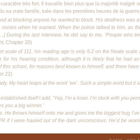
 caractère très fort. Il travaille bien plus que la majorité malgré
du sa vraie famille, tuée dans les premières heures de la guerre
ood at blocking anyone he wanted to block. His deafness was a 
 noises when he wanted. When the police talked to him, as the
ring the last interview, he did say to me, ‘People who treat u
ht
, Chapter 20)
t scale of 111, his reading age is only 9.2 on the Neale scale a
or his hearing condition, although it is likely that he had a
 this school, for reasons best known to himself, and there have 
er 22)
ady. My heart leaps at the word ‘we’. Such a simple word but it 
established itself I add, ‘Yep, I’m a loser. I’m stuck with you per
es you a big winner.’
. He throws himself onto me and gives me the biggest hug I’ve 
PR if I were hauled out of the dam unconscious. He’d be worri