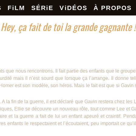
S
FiLM
SÉRiE
ViDÉOS
À PROPOS
 Hey, ça fait de toi la grande gagnante !
 que nous rencontrons. Il fait partie des enfants que le groupe 
dité mais il n’est sourd que lorsque ça l’arrange. Il donne telle
t Homer est son modèle, son héros. Mais le fait est que si Gavin 
 A la fin de la guerre, il est déclaré que Gavin restera chez les
ues, Ellie se découvre un nouveau rôle, tout comme Lee et Gavin
ire et la guerre a fait de lui un enfant apeuré et craintif. Pen
es enfants le respectaient et l’écoutaient, peu importait ce qu’il