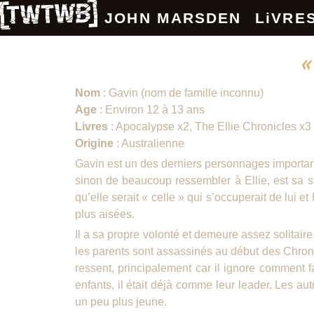
JOHN MARSDEN
LiVRE
«
Nom
: Gavin (nom de famille inconnu)
Age
: Environ 12 à 13 ans
Livres
: Apocalypse x2, The Ellie Chronicles x3
Origine
: Australienne
Gavin est un des derniers personnages importants
sinon de beaucoup ressembler à Ellie, est sa sur
qu’elle serait « celle » qui s’occuperait de lui e
plus aisées.
Il a sa propre volonté et demeure assez solitaire.
les parents sont assassinés au début des Chroniq
ressent, principalement car il ignore comment fa
enfants, il était déjà comme leur leader. Les autr
un peu plus jeune.