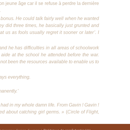
 son jeune âge car il se refuse à perdre la dernière
.
bonus. He could talk fairly well when he wanted
y did three times, he basically just grunted and
s as fools usually regret it sooner or later’. I
nd he has difficulties in all areas of schoolwork
n aide at the school he attended before the war.
not been the resources available to enable us to
says everything.
manently.’
had in my whole damn life. From Gavin ! Gavin !
ed about catching girl germs. »
(
Circle of Flight
,