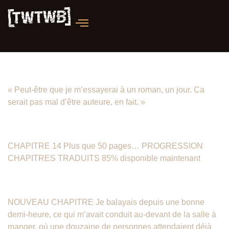
BIENTÔT : Une aube nouvelle
« Peut-être que je m’essayerai à un roman, un jour. Ca
serait pas mal d’être auteure, en fait. »
UNE AUBE NOUVELLE – Chapitre 14
CHAPITRE 14 Plus que 50 pages… PROGRESSION
CHAPITRES TRADUITS 85% disponible maintenant
UNE AUBE NOUVELLE – Chapitre 13
NOUVEAU CHAPITRE Je balayais depuis une bonne
demi-heure, ce qui m’avait conduit au-devant de la salle à
manger, où une douzaine de personnes attendaient déjà