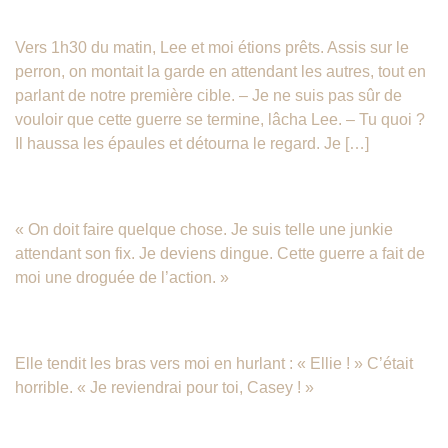
Une Aube Nouvelle – Chapitre 6
Vers 1h30 du matin, Lee et moi étions prêts. Assis sur le
perron, on montait la garde en attendant les autres, tout en
parlant de notre première cible. – Je ne suis pas sûr de
vouloir que cette guerre se termine, lâcha Lee. – Tu quoi ?
Il haussa les épaules et détourna le regard. Je […]
Une Aube Nouvelle – Chapitre 5
« On doit faire quelque chose. Je suis telle une junkie
attendant son fix. Je deviens dingue. Cette guerre a fait de
moi une droguée de l’action. »
Une Aube Nouvelle – Chapitre 4
Elle tendit les bras vers moi en hurlant : « Ellie ! » C’était
horrible. « Je reviendrai pour toi, Casey ! »
Une Aube Nouvelle – Chapitre 3